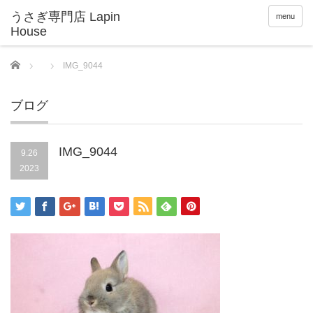
menu
Home
IMG_9044
ブログ
IMG_9044
9.26
2023