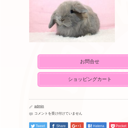
お問合せ
ショッピングカート
admin
IMG_9137
コメントを受け付けていません
は
Tweet
Share
+1
Hatena
Pocket