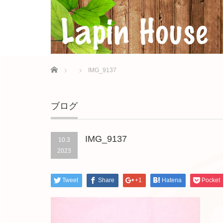
Home
IMG_9137
ブログ
IMG_9137
10.3
2023
Tweet
Share
+1
Hatena
Pocket