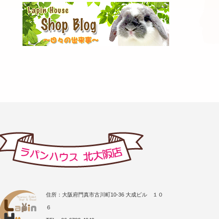
住所：大阪府門真市古川町10-36 大成ビル １０
６