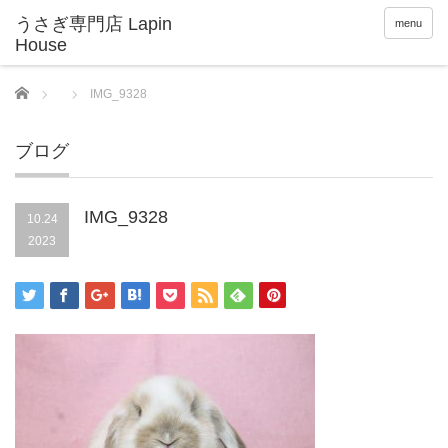
menu
Home
IMG_9328
ブログ
IMG_9328
10.24
2023