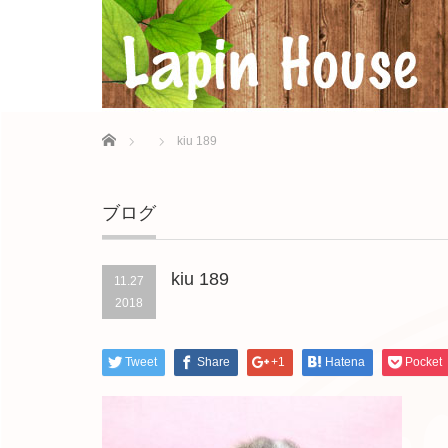
Home
kiu 189
ブログ
kiu 189
11.27
2018
Tweet
Share
+1
Hatena
Pocket