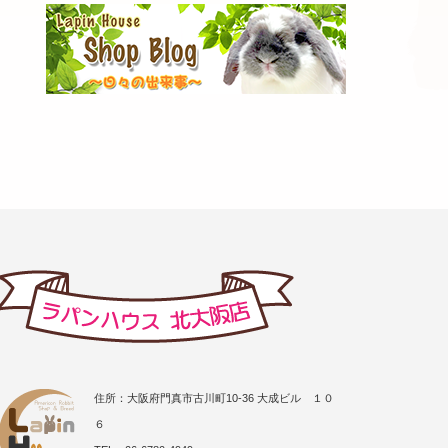
住所：大阪府門真市古川町10-36 大成ビル １０
６