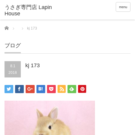
menu
Home
kj 173
ブログ
kj 173
8.1
2018