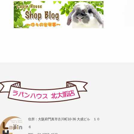
住所：大阪府門真市古川町10-36 大成ビル １０
６