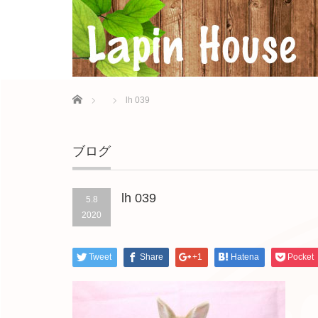
Home
lh 039
ブログ
lh 039
5.8
2020
Tweet
Share
+1
Hatena
Pocket