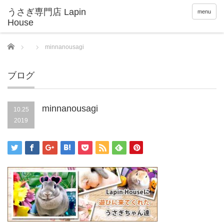
menu
Home
minnanousagi
ブログ
minnanousagi
10.25
2019