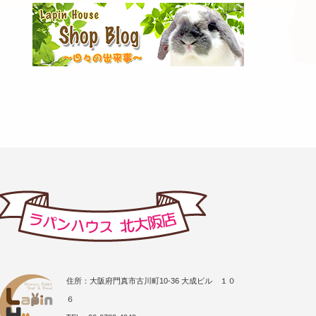
住所：大阪府門真市古川町10-36 大成ビル １０
６