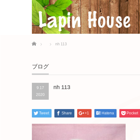
Home
nh 113
ブログ
nh 113
9.17
2020
Tweet
Share
+1
Hatena
Pocket