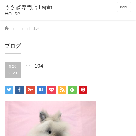
menu
Home
nhl 104
ブログ
nhl 104
9.26
2020