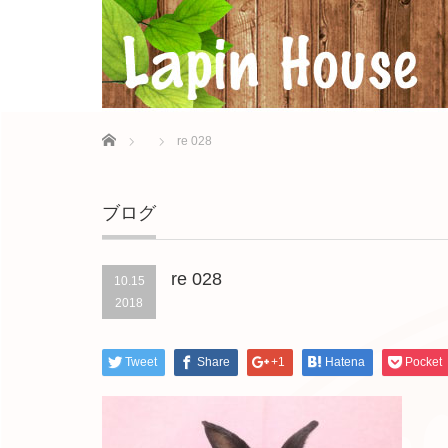
Home
re 028
ブログ
re 028
10.15
2018
Tweet
Share
+1
Hatena
Pocket