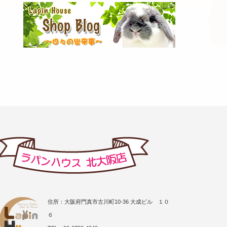
住所：大阪府門真市古川町10-36 大成ビル １０
６