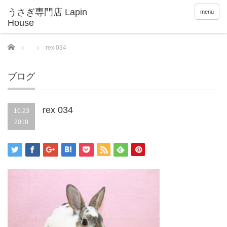
menu
Home
rex 034
ブログ
rex 034
10.23
2018