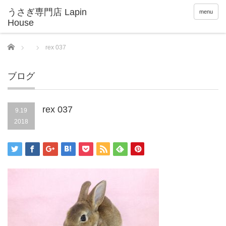
menu
Home
rex 037
ブログ
rex 037
9.19
2018