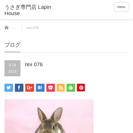
menu
Home
rex 076
ブログ
rex 076
9.19
2018